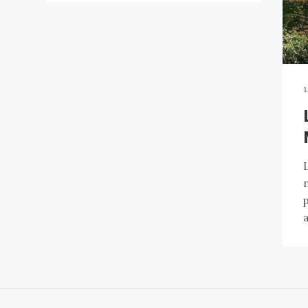
1
n
p
a