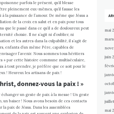
empoisonne parfois le présent, qu’il blesse
’être pleinement eux-mêmes, qu’il fausse les
i à la puissance de l’amour. De même que Jésus a
AR
iation de la croix en salut et en paix pour tous
que le passé dans ce qu’il a de douloureux peut
mai 
rnité choisie. Il ne s’agit ni d’oublier, ni
mars
tion et les autres dans la culpabilité, il s’agit de
rs, enfants d’un même Père, capables de
nove
nvisager l’avenir. Nous sommes tous héritiers
juin 
 » par cette histoire commune multiséculaire,
févri
ais à tout prendre, je préfère que ce soit pour le
ux ! Heureux les artisans de paix !
janvi
hrist, donnez-vous la paix ! »
octo
janvi
r échanger un geste de paix à la messe ! Un geste
, un baiser ! Nous avons besoin de ces contacts
juille
r la paix de Jésus. Dans les assemblées
mai 
oment de la paix est souvent une explosion de