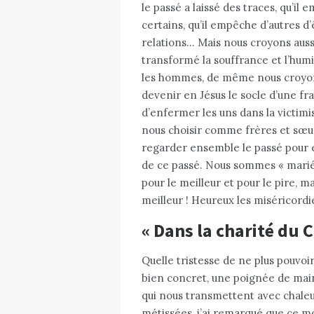
le passé a laissé des traces, qu’il 
certains, qu’il empêche d’autres d
relations… Mais nous croyons auss
transformé la souffrance et l’humil
les hommes, de même nous croyons 
devenir en Jésus le socle d’une frate
d’enfermer les uns dans la victimisa
nous choisir comme frères et sœu
regarder ensemble le passé pour e
de ce passé. Nous sommes « mariés
pour le meilleur et pour le pire, m
meilleur ! Heureux les miséricordie
« Dans la charité du C
Quelle tristesse de ne plus pouvoi
bien concret, une poignée de main
qui nous transmettent avec chaleu
métissées, j’ai remarqué que ce m