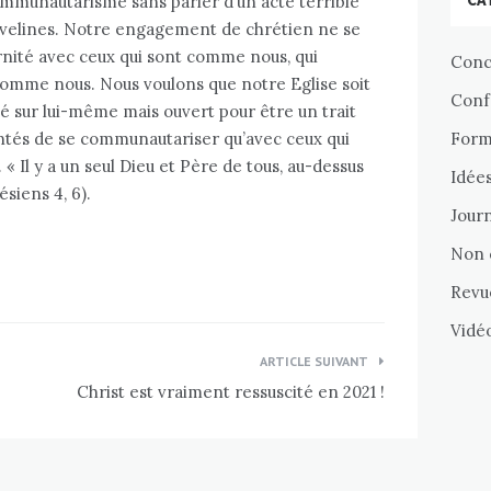
mmunautarisme sans parler d’un acte terrible
 Yvelines. Notre engagement de chrétien ne se
rnité avec ceux qui sont comme nous, qui
Conc
omme nous. Nous voulons que notre Eglise soit
Conf
é sur lui-même mais ouvert pour être un trait
entés de se communautariser qu’avec ceux qui
Forma
 « Il y a un seul Dieu et Père de tous, au-dessus
Idée
ésiens 4, 6).
Journ
Non 
Revu
Vidé
ARTICLE SUIVANT
Christ est vraiment ressuscité en 2021 !