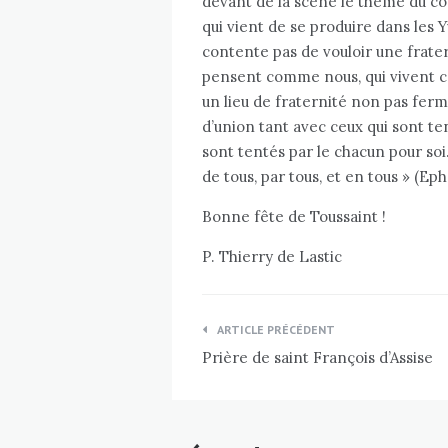
devant de la scène le thème du co
qui vient de se produire dans les
contente pas de vouloir une frate
pensent comme nous, qui vivent c
un lieu de fraternité non pas ferm
d’union tant avec ceux qui sont t
sont tentés par le chacun pour soi.
de tous, par tous, et en tous » (Eph
Bonne fête de Toussaint !
P. Thierry de Lastic
Navigation
ARTICLE PRÉCÉDENT
de
Prière de saint François d’Assise
l’article