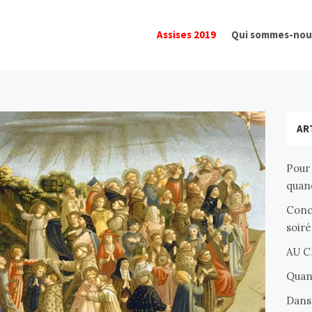
Assises 2019
Qui sommes-nou
AR
Pour 
quand
Conc
soir
AU 
Quand
Dans 