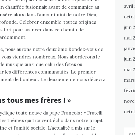
avril
ien chauffée fusionnait avant de communier au
nsère alors dans l’amour infini de notre Dieu,
octo
 profonde. Célébrer ensemble, toutes origines
juin 
ès fort pour avancer dans ce chemin de
s ardemment.
mai 
janvi
re, nous aurons notre deuxième Rendez-vous de
ue vous viendrez nombreux. Nous aborderons le
juin 
e musique ainsi que celui des fêtes ou
mai 
 les différentes communautés. Le premier
moment de bonheur. Le deuxième ne nous décevra
mars
févri
ous tous mes frères ! »
nove
octo
yclique toute neuve du pape François : « Fratelli
e des thèmes qui trouvent écho dans notre projet
ne et l’amitié sociale. L’actualité a mis sur le
CA