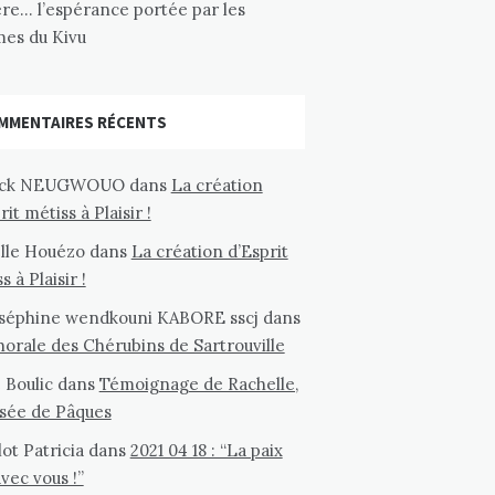
re… l’espérance portée par les
es du Kivu
MMENTAIRES RÉCENTS
rick NEUGWOUO
dans
La création
rit métiss à Plaisir !
elle Houézo
dans
La création d’Esprit
s à Plaisir !
oséphine wendkouni KABORE sscj
dans
orale des Chérubins de Sartrouville
 Boulic
dans
Témoignage de Rachelle,
isée de Pâques
ot Patricia
dans
2021 04 18 : “La paix
avec vous !”