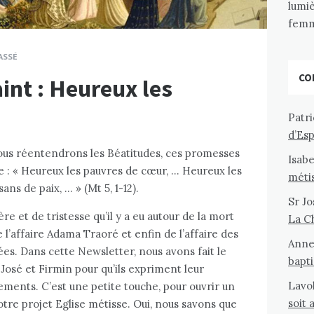
lumiè
femm
ASSÉ
CO
int : Heureux les
Pat
d’Esp
ous réentendrons les Béatitudes, ces promesses
Isab
 : « Heureux les pauvres de cœur, … Heureux les
métis
ns de paix, … » (Mt 5, 1-12).
Sr J
e et de tristesse qu’il y a eu autour de la mort
La Ch
 l’affaire Adama Traoré et enfin de l’affaire des
Anne
es. Dans cette Newsletter, nous avons fait le
bapt
 José et Firmin pour qu’ils expriment leur
Lavol
ments. C’est une petite touche, pour ouvrir un
soit 
otre projet Eglise métisse. Oui, nous savons que