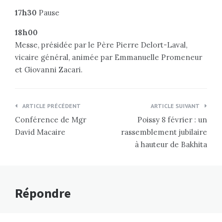
17h30
Pause
18h00
Messe, présidée par le Père Pierre Delort-Laval,
vicaire général, animée par Emmanuelle Promeneur
et Giovanni Zacari.
Navigation
ARTICLE PRÉCÉDENT
ARTICLE SUIVANT
de
Conférence de Mgr
Poissy 8 février : un
l’article
David Macaire
rassemblement jubilaire
à hauteur de Bakhita
Répondre